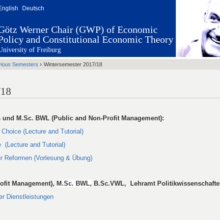
English
Deutsch
Götz Werner Chair (GWP) of Economic
Policy and Constitutional Economic Theory
University of Freiburg
›
vious Semesters
Wintersemester 2017/18
/18
 und M.Sc. BWL (Public and Non-Profit Management):
c Choice
(Lecture and Tutorial)
e
(Lecture and Tutorial)
her Reformen
(Vorlesung & Übung)
ofit Management),
M.Sc. BWL,
B.Sc.VWL, Lehramt Politikwissenschafte
er Dienstleistungen