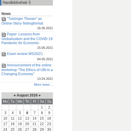
Handbibliothek 5
News
"Tutzinger Thesen" as
Online-Story-Tellingformat
16.06.2021
Paper: Lessons from
Globalization and the COVID-19
Pandemic for Economic
15.06.2021
Exam review WS20/21
04.05.2021
Announcement of the online
workshop "The Ethics of UBI in a
Changing Economy"
13.04.2021
More news…
«
August 2026
»
Mo
Tu
We
Th
Fr
Sa
Su
1
2
3
4
5
6
7
8
9
10
11
12
13
14
15
16
17
18
19
20
21
22
23
24
25
26
27
28
29
30