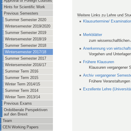
Approval of Foreign Courses
Hints for Scientific Work
Previous Semesters
Weitere Links zu Lehre und St
Summer Semester 2020
Klausurtermine/ Examinatio
Wintersemester 2019/2020
Summer Semester 2019
Merkblätter
Wintersemester 2018/19
zum wissenschaftlichen 
Summer Semester 2018
Anerkennung von wirtschaft
Wintersemester 2017/18
Vorgehen und Unterlage
Summer Semester 2017
Frühere Klausuren
Wintersemester 2016/17
Klausuren vergangener 
Summer Term 2016
Archiv vergangener Semest
Summer Term 2015
Frühere Veranstaltungen
Winter Term 2014/15
Exzellente Lehre (Universitä
Summer Term 2014
Winter Term 2013/14
Previous Exams
Ordoliberale Perspektiven
auf den Brexit
Team
CEN Working Papers