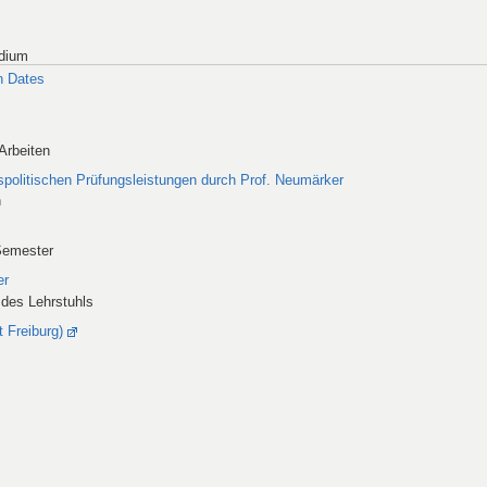
udium
n Dates
Arbeiten
spolitischen Prüfungsleistungen durch Prof. Neumärker
n
Semester
er
 des Lehrstuhls
t Freiburg)