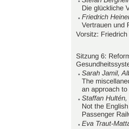
Die glückliche 
Friedrich Hei
Vertrauen und
Vorsitz: Friedri
Sitzung 6: Refor
Gesundheitssys
Sarah Jamil, Al
The miscellaneo
an approach to 
Staffan Hultén
Not the Englis
Passenger Rail
Eva Traut-Mat