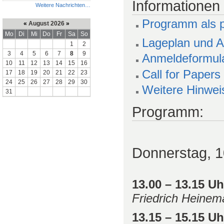
Informationen
Weitere Nachrichten…
Programm als p
«
August 2026
»
Mo
Di
Mi
Do
Fr
Sa
So
Lageplan und 
1
2
3
4
5
6
7
8
9
Anmeldeformul
10
11
12
13
14
15
16
Call for Papers
17
18
19
20
21
22
23
24
25
26
27
28
29
30
Weitere Hinwei
31
Programm:
Donnerstag, 1
13.00 – 13.15 U
Friedrich Heine
13.15 – 15.15 U