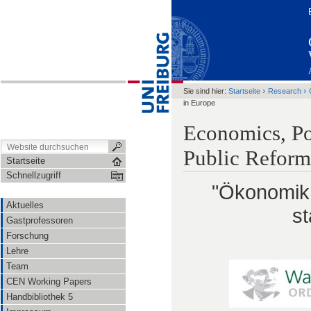
›
›
Sie sind hier:
Startseite
Research
in Europe
Economics, Po
Public Reform
Startseite
Schnellzugriff
"Ökonomik,
Aktuelles
st
Gastprofessoren
Forschung
Lehre
Team
CEN Working Papers
Handbibliothek 5