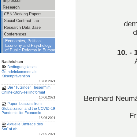
Impressum
Research
CEN Working Papers
Social Contract Lab
dem 
Research Data Base
d
Conferences
Economics, Political
Economy and Psychology
of Public Reforms in Europe
10. -
Nachrichten
Bedingungsloses
Grundeinkommen als
Krisenprävention
13.08.2021
Die "Tutzinger Thesen" im
Online-Story-Tellingformat
Bernhard Neumär
16.06.2021
Paper: Lessons from
Globalization and the COVID-19
Pandemic for Economic
Fr
15.06.2021
Aktuelle Umfrage des
SoCoLab
12.05.2021