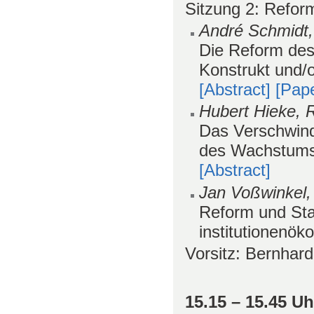
Sitzung 2: Refor
André Schmidt,
Die Reform des
Konstrukt und/o
[Abstract]
[Pap
Hubert Hieke, 
Das Verschwind
des Wachstums-
[Abstract]
Jan Voßwinkel,
Reform und Sta
institutionenö
Vorsitz: Bernhar
15.15 – 15.45 U