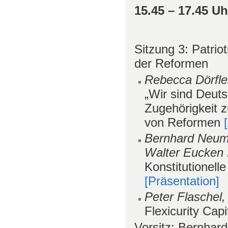
15.45 – 17.45 U
Sitzung 3: Patri
der Reformen
Rebecca Dörfl
„Wir sind Deuts
Zugehörigkeit 
von Reformen
Bernhard Neumä
Walter Eucken I
Konstitutionell
[Präsentation]
Peter Flaschel, 
Flexicurity Cap
Vorsitz: Bernhar