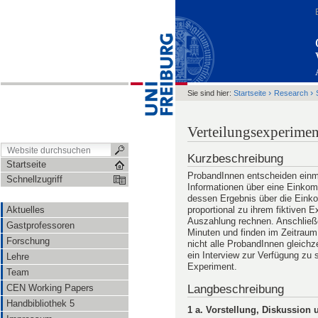
›
›
Sie sind hier:
Startseite
Research
Verteilungsexperimen
Kurzbeschreibung
Startseite
ProbandInnen entscheiden einma
Schnellzugriff
Informationen über eine Einkom
dessen Ergebnis über die Einko
proportional zu ihrem fiktiven
Aktuelles
Auszahlung rechnen. Anschließe
Gastprofessoren
Minuten und finden im Zeitraum
Forschung
nicht alle ProbandInnen gleichz
ein Interview zur Verfügung zu 
Lehre
Experiment.
Team
Langbeschreibung
CEN Working Papers
Handbibliothek 5
1 a. Vorstellung, Diskussion