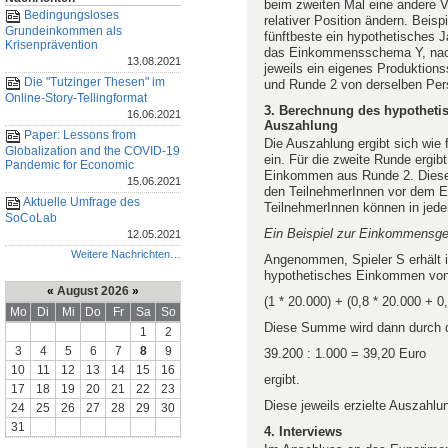
beim zweiten Mal eine andere V
Bedingungsloses
relativer Position ändern. Bei
Grundeinkommen als
fünftbeste ein hypothetisches 
Krisenprävention
das Einkommensschema Y, nach 
13.08.2021
jeweils ein eigenes Produktions
Die "Tutzinger Thesen" im
und Runde 2 von derselben Per
Online-Story-Tellingformat
3. Berechnung des hypotheti
16.06.2021
Auszahlung
Paper: Lessons from
Die Auszahlung ergibt sich wi
Globalization and the COVID-19
ein. Für die zweite Runde ergi
Pandemic for Economic
Einkommen aus Runde 2. Dieses
15.06.2021
den TeilnehmerInnen vor dem Ex
Aktuelle Umfrage des
TeilnehmerInnen können in jed
SoCoLab
Ein Beispiel zur Einkommensge
12.05.2021
Weitere Nachrichten…
Angenommen, Spieler S erhält i
hypothetisches Einkommen von 
«
August 2026
»
(1 * 20.000) + (0,8 * 20.000 + 0
Mo
Di
Mi
Do
Fr
Sa
So
Diese Summe wird dann durch de
1
2
3
4
5
6
7
8
9
39.200 : 1.000 = 39,20 Euro
10
11
12
13
14
15
16
ergibt.
17
18
19
20
21
22
23
Diese jeweils erzielte Auszahl
24
25
26
27
28
29
30
31
4. Interviews