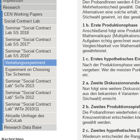
Impressum
Den ProbandInnen werden 4 Ein
Mehrheitsentscheid gewählt. Da
Research
Alternativen eine solche erhält
CEN Working Papers
Stichwahl gewinnt, ist das gew
Social Contract Lab
1 b. Erste Produktionsphase
Seminar "Social Contract
Anschließend folgt eine Produk
Lab SS 2018
Mathematikquiz (Multiplikations
Seminar "Social Contract
Aufgaben richtig gerechnet wur
Lab SS 2017"
Vergleichbarkeit von Mathemati
gewährleistet.
Seminar "Social Contract
Lab SS 2016"
1 c. Erstes hypothetisches 
Verteilungsexperiment
Nach der Produktionsphase we
Experiment on Choosing
vergeben: Wer die meisten Punk
Tax Schemes
etc.
Seminar "Social Contract
2 a. Zweite Diskussionsrund
Lab" SoTe 2013
Nun folgt eine weitere Diskussi
Seminar "Social Contract
aus den bekannten 4 Varianten 
Lab" SoTe 2012
Stichwahl) erreicht.
Seminar "Social Contract
2 b. Zweites Produktionsspiel
Lab" WiTe 2010/11
Die ProbandInnen wiederholen 
Aktuelle Umfrage des
Kreuzworträtsel entscheiden kö
SoCoLab
gewählt werden.
Research Data Base
2 c. Zweites hypothetisches
Wiederum entscheidet die Rangf
Nachrichten