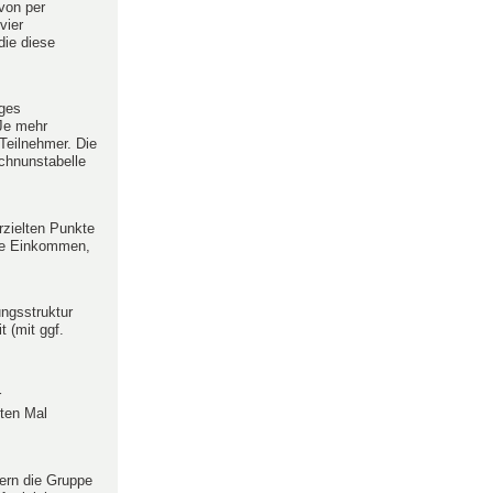
von per
vier
die diese
iges
 Je mehr
Teilnehmer. Die
chnunstabelle
zielten Punkte
ste Einkommen,
ungsstruktur
 (mit ggf.
r
sten Mal
ern die Gruppe