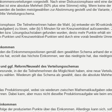
kommensverteilungen vorgestellt. Nach einer Diskussionsphase wird eine da
bei ist eine absolute Mehrheit (50% plus eine Stimme) nötig. Wenn keine der 
, werden die beiden meistgewählten zur Abstimmung gestellt und die Variante, 
ählte Verteilungsschema.
tionsphase. Die TeilnehmerInnen haben die Wahl, (a) entweder ein 90-sekünd
aufgaben) zu lösen, oder (b) 5 Minuten für ein Kreuzworträtsel aufzuwenden.
den bzw. Lösungsbuchstaben gefunden wurden, desto mehr Punkte erhält ein 
k-Punkten und Kreuzworträtsel-Punkten wird durch eine vorab bewährte Umre
Einkommen
rden die Einkommenspositionen gemäß dem gewählten Schema anhand der er
te hat, erzielt das höchste Einkommen, wer das niedrigste hat, das niedrig
e und ggf. Reform/Neuwahl des Verteilungsschemas
onsrunde, in der die TeilnehmerInnen die Möglichkeit haben, eine neue Verteil
zu wählen. Wiederum gilt das Schema als gewählt, dass die absolute Mehrheit
das Produktionsspiel, wobei sie wiederum zwischen Mathematikaufgaben ode
nnen. Dabei kann, aber muss nicht dieselbe Produktionsaufgabe wie beim er
 Einkommen
olge der produzierten Punkte über das Einkommen. Allerdings kann sich, sof