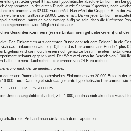
erteilungsstruktur gewählt hat, das hypothetische absolute Einkommen bei ggf
spiel: Angenommen, in der ersten Runde wurde Schema X gewählt, nach welch
Jahreseinkommen von 32.000 Euro erhält. Nun wählt die Gruppe z.B. in der z
welchem der fünftbeste 29.000 Euro erhält. Da vor jeder Einkommenszutei
spiel stattfindet, muss es nicht zwangsläufig so sein, dass die fünftbeste Pos
son eingenommen wird. Möglich ist es aber.
schen Gesamteinkommens (erstes Einkommen geht stärker ein) und der 
e folgt: Das Einkommen aus der ersten Runde geht mit dem Faktor 1 in die 
bt sich das Einkommen wie folgt: 0,8 mal das Einkommen aus Runde 1 plus 0,
 Ergebnis wird dann durch einen noch genau zu bestimmenden Faktor dividie
periment bekannt gegeben wird. Der Wert wird etwa im Bereich von 1.000 lie
em Fall mit einem Durchschnittseinkommen von 24 Euro rechnen.
nerierung nach der genannten Formel:
n der ersten Runde ein hypothetisches Einkommen von 20.000 Euro, in der z
16.000 Euro. Dann ergibt sich das gesamte hypothetische Einkommen wie fo
,2 * 16.000) Euro = 39.200 Euro.
n Umrechnungsfaktor dividiert, z.b. 1.000, so dass sich als echte Auszahlu
ung erhalten die ProbandInnen direkt nach dem Experiment.