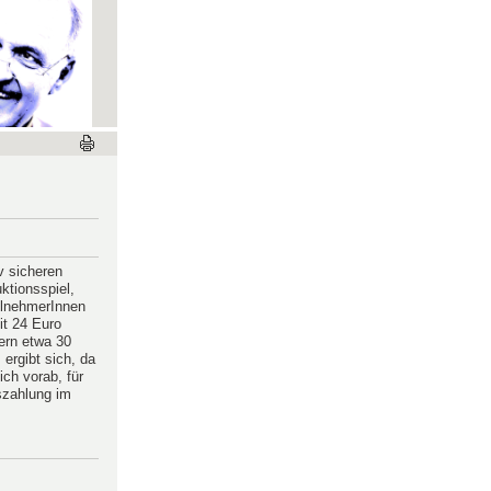
v sicheren
ktionsspiel,
lnehmerInnen
it 24 Euro
ern etwa 30
ergibt sich, da
ch vorab, für
uszahlung im