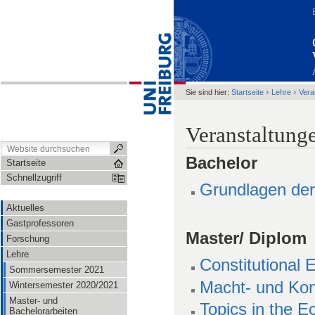
›
›
Sie sind hier:
Startseite
Lehre
Vera
Veranstaltun
Bachelor
Startseite
Schnellzugriff
Grundlagen der 
Aktuelles
Gastprofessoren
Master/ Diplom
Forschung
Lehre
Constitutional 
Sommersemester 2021
Macht- und Kon
Wintersemester 2020/2021
Master- und
Topics in the E
Bachelorarbeiten