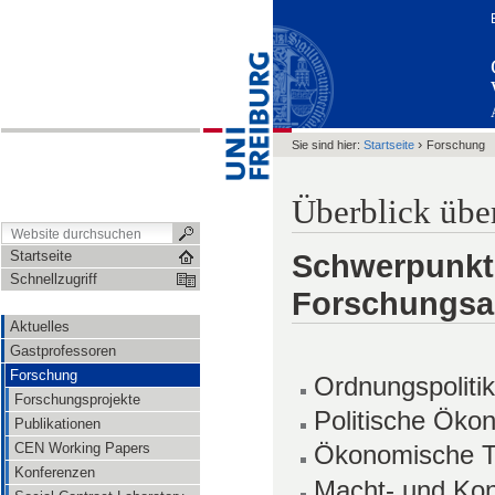
›
Sie sind hier:
Startseite
Forschung
Überblick über
Startseite
Schwerpunkt
Schnellzugriff
Forschungsak
Aktuelles
Gastprofessoren
Forschung
Ordnungspoliti
Forschungsprojekte
Politische Öko
Publikationen
CEN Working Papers
Ökonomische Th
Konferenzen
Macht- und Kon