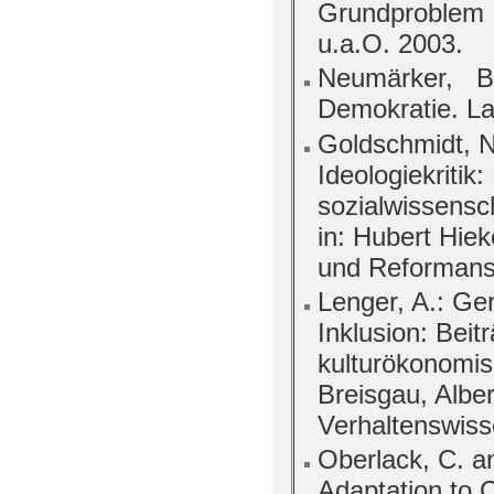
Grundproblem 
u.a.O. 2003.
Neumärker, B
Demokratie. La
Goldschmidt, N
Ideologiekritik
sozialwissensc
in: Hubert Hiek
und Reformansä
Lenger, A.: Ger
Inklusion: Beit
kulturökonomis
Breisgau, Alber
Verhaltenswiss
Oberlack, C. a
Adaptation to