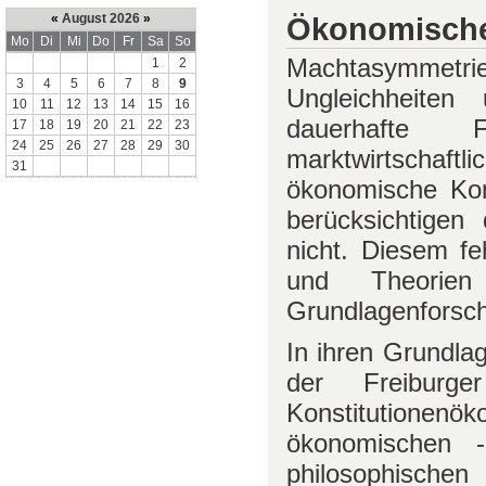
Ökonomische
«
August 2026
»
Mo
Di
Mi
Do
Fr
Sa
So
Machtasymmetrie
1
2
3
4
5
6
7
8
9
Ungleichheiten
10
11
12
13
14
15
16
dauerhafte F
17
18
19
20
21
22
23
24
25
26
27
28
29
30
marktwirtschaft
31
ökonomische Kon
berücksichtigen
nicht. Diesem f
und Theorien
Grundlagenforsc
In ihren Grundlag
der Freibur
Konstitutionenök
ökonomischen -
philosophischen 