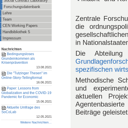
Social Contract Laboratory
Forschungsdatenbank
Lehre
Zentrale Forschu
Team
die ordnungspol
CEN Working Papers
Handbibliothek 5
gesellschaftliche
Impressum
in Nationalstaat
Nachrichten
Die Abteilun
Bedingungsloses
Grundeinkommen als
Grundlagenforsc
Krisenprävention
spezifischen wirt
13.08.2021
Die "Tutzinger Thesen" im
Online-Story-Tellingformat
Methodische Schw
16.06.2021
und experiment
Paper: Lessons from
Globalization and the COVID-19
aktuellen Proje
Pandemic for Economic
15.06.2021
Agentenbasierte
Aktuelle Umfrage des
Beiträge geleistet
SoCoLab
12.05.2021
Weitere Nachrichten…