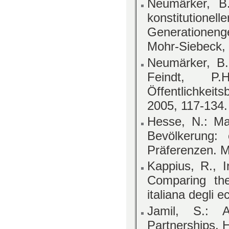
Neumärker, B.
konstitution
Generationen
Mohr-Siebeck,
Neumärker, B.:
Feindt, P.
Öffentlichkeit
2005, 117-134.
Hesse, N.: Ma
Bevölkerung: 
Präferenzen. M
Kappius, R., I
Comparing the
italiana degli 
Jamil, S.: A
Partnerships. 