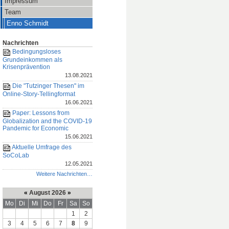
Impressum
Team
Enno Schmidt
Nachrichten
Bedingungsloses
Grundeinkommen als
Krisenprävention
13.08.2021
Die "Tutzinger Thesen" im
Online-Story-Tellingformat
16.06.2021
Paper: Lessons from
Globalization and the COVID-19
Pandemic for Economic
15.06.2021
Aktuelle Umfrage des
SoCoLab
12.05.2021
Weitere Nachrichten…
«
August 2026
»
Mo
Di
Mi
Do
Fr
Sa
So
1
2
3
4
5
6
7
8
9