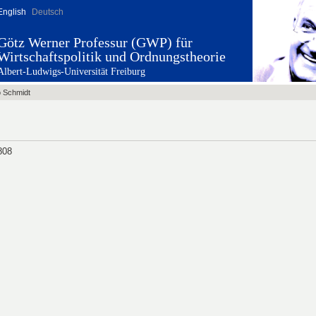
English
Deutsch
Götz Werner Professur (GWP) für
Wirtschaftspolitik und Ordnungstheorie
Albert-Ludwigs-Universität Freiburg
 Schmidt
808