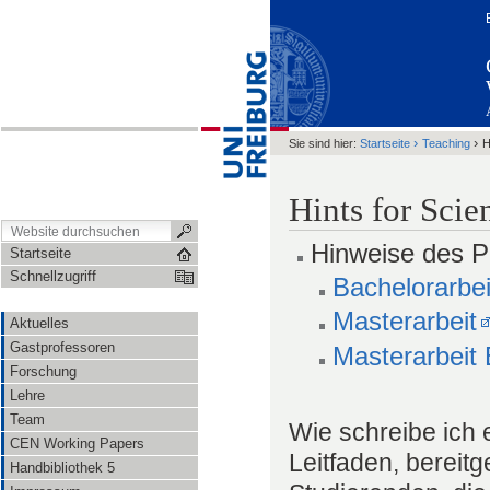
›
›
Sie sind hier:
Startseite
Teaching
H
Hints for Scie
Hinweise des P
Startseite
Schnellzugriff
Bachelorarbei
Masterarbeit
Aktuelles
Gastprofessoren
Masterarbeit
Forschung
Lehre
Team
Wie schreibe ich 
CEN Working Papers
Leitfaden, bereit
Handbibliothek 5