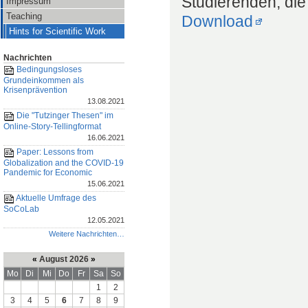
Studierenden, die
Impressum
Teaching
Download
Hints for Scientific Work
Nachrichten
Bedingungsloses
Grundeinkommen als
Krisenprävention
13.08.2021
Die "Tutzinger Thesen" im
Online-Story-Tellingformat
16.06.2021
Paper: Lessons from
Globalization and the COVID-19
Pandemic for Economic
15.06.2021
Aktuelle Umfrage des
SoCoLab
12.05.2021
Weitere Nachrichten…
«
August 2026
»
Mo
Di
Mi
Do
Fr
Sa
So
1
2
3
4
5
6
7
8
9