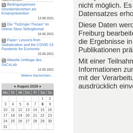
nicht möglich. Es
Bedingungsloses
Grundeinkommen als
Datensatzes erh
Krisenprävention
13.08.2021
Diese Daten werde
Die "Tutzinger Thesen" im
Online-Story-Tellingformat
Freiburg bearbeit
16.06.2021
die Ergebnisse in
Paper: Lessons from
Globalization and the COVID-19
Publikationen prä
Pandemic for Economic
15.06.2021
Mit einer Teilnah
Aktuelle Umfrage des
SoCoLab
Informationen zu
12.05.2021
Weitere Nachrichten…
mit der Verarbei
ausdrücklich einv
«
August 2026
»
Mo
Di
Mi
Do
Fr
Sa
So
1
2
3
4
5
6
7
8
9
10
11
12
13
14
15
16
17
18
19
20
21
22
23
24
25
26
27
28
29
30
31