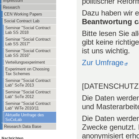
politischer Refo
Impressum
Research
Dazu haben wir e
CEN Working Papers
Beantwortung c
Social Contract Lab
Seminar "Social Contract
Bitte lesen Sie 
Lab SS 2018
Seminar "Social Contract
gibt keine richti
Lab SS 2017"
ist uns wichtig.
Seminar "Social Contract
Lab SS 2016"
Zur Umfrage
Verteilungsexperiment
Experiment on Choosing
Tax Schemes
Seminar "Social Contract
[DATENSCHUTZ
Lab" SoTe 2013
Seminar "Social Contract
Die Daten werden 
Lab" SoTe 2012
Seminar "Social Contract
und Masterarbeit
Lab" WiTe 2010/11
Aktuelle Umfrage des
Die Daten werden 
SoCoLab
Zwecke genutzt. 
Research Data Base
anonymisiert erh
Nachrichten