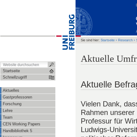
›
›
Sie sind hier:
Startseite
Research
Aktuelle Umf
Startseite
Schnellzugriff
Aktuelle Befr
Aktuelles
Gastprofessoren
Vielen Dank, das
Forschung
Lehre
Rahmen unserer M
Team
Professur für Wir
CEN Working Papers
Ludwigs-Universit
Handbibliothek 5