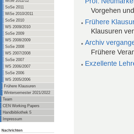
Prof. Neumärke
WiSe 2011/12
SoSe 2011
Vorgehen und
WiSe 2010/2011
Frühere Klausu
SoSe 2010
WS 2009/2010
Klausuren ve
SoSe 2009
WS 2008/2009
Archiv vergang
SoSe 2008
Frühere Veran
WS 2007/2008
SoSe 2007
Exzellente Lehre
WS 2006/2007
SoSe 2006
WS 2005/2006
Frühere Klausuren
Wintersemester 2021/2022
Team
CEN Working Papers
Handbibliothek 5
Impressum
Nachrichten