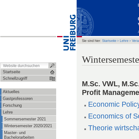
›
›
Sie sind hier:
Startseite
Lehre
Vera
Wintersemeste
Startseite
Schnellzugriff
M.Sc. VWL, M.Sc
Profit Manageme
Aktuelles
Gastprofessoren
Economic Polic
Forschung
Lehre
Economics of So
Sommersemester 2021
Wintersemester 2020/2021
Theorie wirtsch
Master- und
Bachelorarbeiten