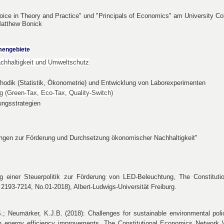
oice in Theory and Practice"
und "Principals of Economics" am University Col
Matthew Bonick
mengebiete
chhaltigkeit und Umweltschutz
odik (Statistik, Ökonometrie) und Entwicklung von Laborexperimenten
g (Green-Tax, Eco-Tax, Quality-Switch)
ngsstrategien
ngen zur Förderung und Durchsetzung ökonomischer Nachhaltigkeit"
g einer Steuerpolitik zur Förderung von LED-Beleuchtung, The Constitut
193-7214, No.01-2018), Albert-Ludwigs-Universität Freiburg.
S.; Neumärker, K.J.B. (2018): Challenges for sustainable environmental poli
 in energy efficiency improvements, The Constitutional Economics Network