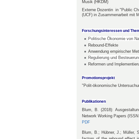
Musik (HKDM)
Externe Dozentin in "Public Ch
(UCF) in Zusammenarbeit mit 
Forschungsinteressen und The
Politische Ökonomie von Na
Rebound-Effekte
Anwendung empirischer Meth
Regulierung und Besteuerun
Reformen und Implementieru
Promotionsprojekt
"Polit-ökonomische Untersuchu
Publikationen
Blum, B. (2018): Ausgestaltun
Network Working Papers (ISSN 2
PDF
Blum, B.; Hübner, J.; Müller, 
factors of the rebound effect