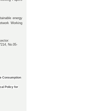
stainable energy
etwork Working
sector:
7214, No.05-
ble Consumption
al Policy for