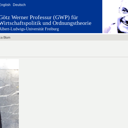
English
Deutsch
Götz Werner Professur (GWP) für
Wirtschaftspolitik und Ordnungstheorie
Albert-Ludwigs-Universität Freiburg
ca Blum