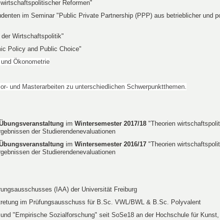
wirtschaftspolitischer Reformen"
denten im Seminar "
Public Private Partnership (PPP) aus betrieblicher und po
er Wirtschaftspolitik"
c Policy and Public Choice"
ik und Ökonometrie
or- und Masterarbeiten zu unterschiedlichen Schwerpunktthemen.
 Übungsveranstaltung
im
Wintersemester 2017/18
"Theorien wirtschaftspoli
rgebnissen der Studierendenevaluationen
 Übungsveranstaltung
im
Wintersemester 2016/17
"Theorien wirtschaftspoli
rgebnissen der Studierendenevaluationen
erungsausschusses (IAA) der Universität Freiburg
ertretung im Prüfungsausschuss für B.Sc. VWL/BWL & B.Sc. Polyvalent
k" und "Empirische Sozialforschung" seit SoSe18 an der Hochschule für Kunst