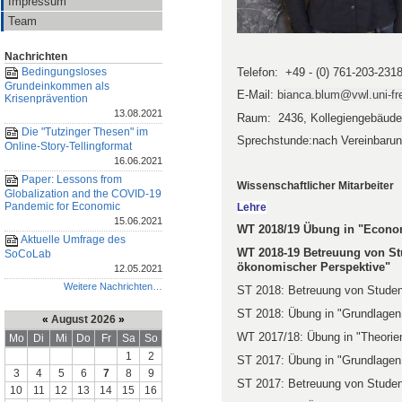
Impressum
Team
Nachrichten
Telefon:
+49 - (0) 761-203-231
Bedingungsloses
Grundeinkommen als
E-Mail:
bianca.blum@vwl.uni-fr
Krisenprävention
13.08.2021
Raum:
2436, Kollegiengebäude 
Die "Tutzinger Thesen" im
Sprechstunde:nach Vereinbaru
Online-Story-Tellingformat
16.06.2021
Paper: Lessons from
Wissenschaftlicher Mitarbeiter
Globalization and the COVID-19
Pandemic for Economic
Lehre
15.06.2021
WT 2018/19 Übung in "Econom
Aktuelle Umfrage des
WT 2018-19 Betreuung von St
SoCoLab
ökonomischer Perspektive
"
12.05.2021
Weitere Nachrichten…
ST 2018: Betreuung von Studen
ST 2018: Übung in "Grundlagen d
«
August 2026
»
WT 2017/18: Übung in "Theorien
Mo
Di
Mi
Do
Fr
Sa
So
1
2
ST 2017: Übung in "Grundlagen d
3
4
5
6
7
8
9
ST 2017: Betreuung von Studen
10
11
12
13
14
15
16