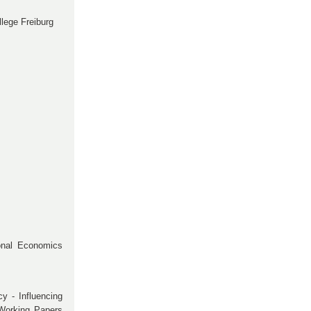
lege Freiburg
ional Economics
cy - Influencing
 Working Papers