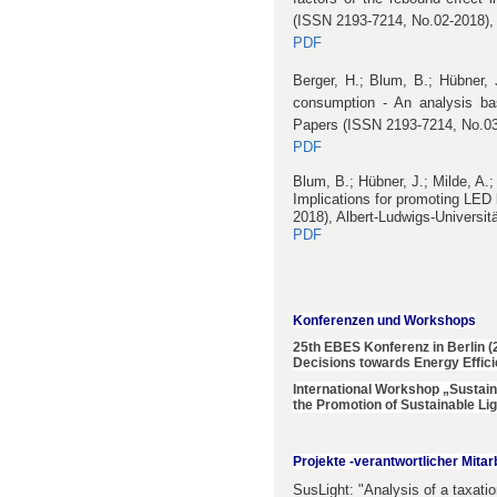
(ISSN 2193-7214, No.02-2018), A
PDF
Berger, H.; Blum, B.; Hübner, J
consumption - An analysis ba
Papers (ISSN 2193-7214, No.03-
PDF
Blum, B.; Hübner, J.; Milde, A.;
Implications for promoting LED
2018), Albert-Ludwigs-Universitä
PDF
Konferenzen und Workshops
25th EBES Konferenz in Berlin (
Decisions towards Energy Effici
International Workshop „Sustaina
the Promotion of Sustainable Li
Projekte -verantwortlicher Mitar
SusLight: "Analysis of a taxatio