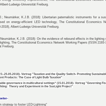
lbert-Ludwigs-Universität Freiburg.
.; Neumärker, K.J.B. (2018): Libertarian paternalistic instruments for a su
sed on energy-efficient LED technology, The Constitutional Economics N
2018), Albert-Ludwigs-Universität Freiburg.
 Neumärker, K.J.B. (2018): On the evidence of rebound effects in the lighting 
 lighting, The Constitutional Economics Network Working Papers (ISSN 2193-
t Freiburg.
23.-25.05.2018)- Vortrag "Taxation and the Quality Switch- Promoting Sustaina
ent Products: The Case of Light Bulb Taxation"
ble governance in multicultural settings“ (15.01.2018)- Vortrag "Governing Fisc
ghting: Theory and Experiment in the SusLight Project"
beiter-
n strategy to foster LED-Lightning"