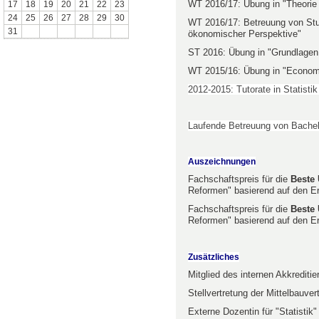
WT 2016/17: Übung in "Theorie 
17
18
19
20
21
22
23
24
25
26
27
28
29
30
WT 2016/17: Betreuung von Stu
31
ökonomischer Perspektive"
ST 2016: Übung in "Grundlagen d
WT 2015/16: Übung in "Economi
2012-2015: Tutorate in Statist
Laufende Betreuung von Bachel
Auszeichnungen
Fachschaftspreis für die
Beste
Reformen" basierend auf den E
Fachschaftspreis für die
Beste
Reformen" basierend auf den E
Zusätzliches
Mitglied des internen Akkrediti
Stellvertretung der Mittelbauv
Externe Dozentin für "Statisti