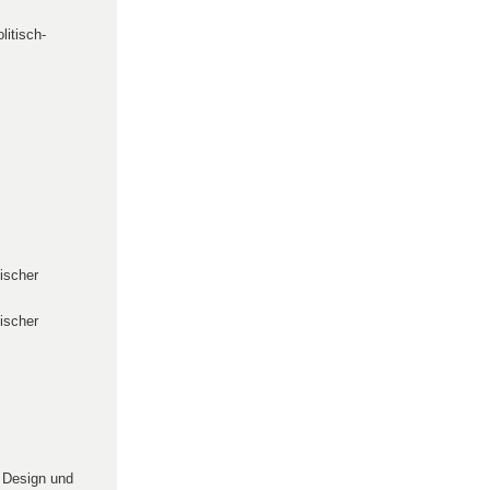
litisch-
tischer
tischer
, Design und