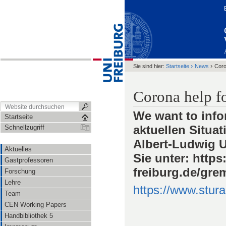
›
›
Sie sind hier:
Startseite
News
Coro
Corona help fo
We want to info
Startseite
aktuellen Situat
Schnellzugriff
Albert-Ludwig U
Aktuelles
Sie unter: https
Gastprofessoren
freiburg.de/grem
Forschung
Lehre
https://www.stura
Team
CEN Working Papers
Handbibliothek 5