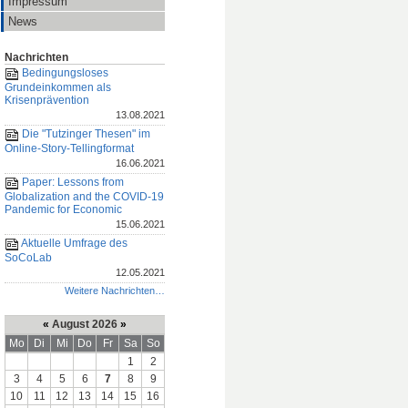
Impressum
News
Nachrichten
Bedingungsloses
Grundeinkommen als
Krisenprävention
13.08.2021
Die "Tutzinger Thesen" im
Online-Story-Tellingformat
16.06.2021
Paper: Lessons from
Globalization and the COVID-19
Pandemic for Economic
15.06.2021
Aktuelle Umfrage des
SoCoLab
12.05.2021
Weitere Nachrichten…
«
August 2026
»
Mo
Di
Mi
Do
Fr
Sa
So
1
2
3
4
5
6
7
8
9
10
11
12
13
14
15
16