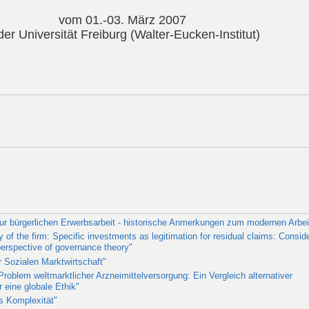
vom 01.-03. März 2007
 der Universität Freiburg (Walter-Eucken-Institut)
r bürgerlichen Erwerbsarbeit - historische Anmerkungen zum modernen Arbeit
y of the firm: Specific investments as legitimation for residual claims: Consid
 perspective of governance theory"
 Sozialen Marktwirtschaft"
Problem weltmarktlicher Arzneimittelversorgung: Ein Vergleich alternativer
 eine globale Ethik"
ls Komplexität"