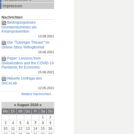
Impressum
Nachrichten
Bedingungsloses
Grundeinkommen als
Krisenprävention
13.08.2021
Die "Tutzinger Thesen" im
Online-Story-Tellingformat
16.06.2021
Paper: Lessons from
Globalization and the COVID-19
Pandemic for Economic
15.06.2021
Aktuelle Umfrage des
SoCoLab
12.05.2021
Weitere Nachrichten…
«
August 2026
»
Mo
Di
Mi
Do
Fr
Sa
So
1
2
3
4
5
6
7
8
9
10
11
12
13
14
15
16