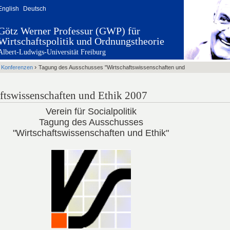
English
Deutsch
Götz Werner Professur (GWP) für
Wirtschaftspolitik und Ordnungstheorie
Albert-Ludwigs-Universität Freiburg
›
›
Konferenzen
Tagung des Ausschusses "Wirtschaftswissenschaften und
ftswissenschaften und Ethik 2007
Verein für Socialpolitik
Tagung des Ausschusses
"Wirtschaftswissenschaften und Ethik"