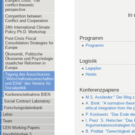
Europe's crisis: The
conflict-theoretic
perspective
in
Competition between
Conflict and Cooperation
24th International Climate
Policy Ph.D. Workshop
Programm
Post-Crisis Fiscal
Consolidation Strategies for
Programm
Europe
Ökonomik, Politische
Ökonomie und Psychologie
Logistik
staatlicher Reformen in
Europa
Lageplan
Tagung des Ausschusses
Hotels
"Wirtschaftswissenschaften
und Ethik" des Vereins für
Socialpolitik
Konferenzpapiere
Konferenzteilnahme BIEN
M.S. Assländer:" Der Weg zu
Social Contract Laboratory
A. Brink: "A normative theor
Forschungsdatenbank
ethical integration from the
P. Koslowski: "Das Ende der
Lehre
I. Pies/ S. Hielscher: "Das 
Team
Argumentationsstrategien für
CEN Working Papers
B. Priddat: "Gerechtigkeit a
Handbibliothek 5