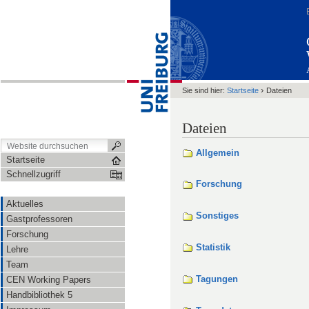
›
Sie sind hier:
Startseite
Dateien
Dateien
Allgemein
Startseite
Schnellzugriff
Forschung
Aktuelles
Sonstiges
Gastprofessoren
Forschung
Statistik
Lehre
Team
Tagungen
CEN Working Papers
Handbibliothek 5