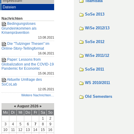
Impressum
Teamdata
Dateien
SoSe 2013
Nachrichten
Bedingungsloses
WiSe 2012/13
Grundeinkommen als
Krisenprävention
13.08.2021
SoSe 2012
Die "Tutzinger Thesen" im
Online-Story-Tellingformat
16.06.2021
WiSe 2011/12
Paper: Lessons from
Globalization and the COVID-19
Pandemic for Economic
SoSe 2011
15.06.2021
Aktuelle Umfrage des
WS 2010/2011
SoCoLab
12.05.2021
Weitere Nachrichten…
Old Semesters
«
August 2026
»
Mo
Di
Mi
Do
Fr
Sa
So
1
2
3
4
5
6
7
8
9
10
11
12
13
14
15
16