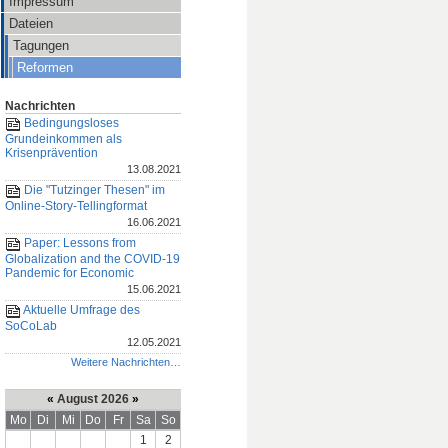
Impressum
Dateien
Tagungen
Reformen
Nachrichten
Bedingungsloses
Grundeinkommen als
Krisenprävention
13.08.2021
Die "Tutzinger Thesen" im
Online-Story-Tellingformat
16.06.2021
Paper: Lessons from
Globalization and the COVID-19
Pandemic for Economic
15.06.2021
Aktuelle Umfrage des
SoCoLab
12.05.2021
Weitere Nachrichten…
«
August 2026
»
Mo
Di
Mi
Do
Fr
Sa
So
1
2