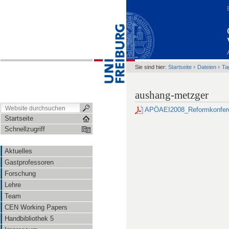
›
›
Sie sind hier:
Startseite
Dateien
Ta
aushang-metzger
APÖAEI2008_Reformkonfere
Startseite
Schnellzugriff
Aktuelles
Gastprofessoren
Forschung
Lehre
Team
CEN Working Papers
Handbibliothek 5