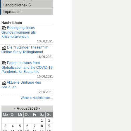
Handbibliothek 5
Impressum
Nachrichten
Bedingungsloses
Grundeinkommen als
Krisenprävention
13.08.2021
Die "Tutzinger Thesen" im
Online-Story-Tellingformat
16.06.2021
Paper: Lessons from
Globalization and the COVID-19
Pandemic for Economic
15.06.2021
Aktuelle Umfrage des
SoCoLab
12.05.2021
Weitere Nachrichten…
«
August 2026
»
Mo
Di
Mi
Do
Fr
Sa
So
1
2
3
4
5
6
7
8
9