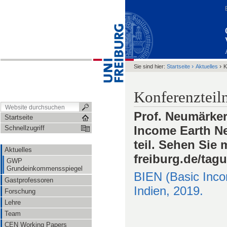
›
›
Sie sind hier:
Startseite
Aktuelles
K
Konferenztei
Prof. Neumärke
Startseite
Income Earth Ne
Schnellzugriff
teil. Sehen Sie 
Aktuelles
freiburg.de/tag
GWP
Grundeinkommensspiegel
BIEN (Basic Inco
Gastprofessoren
Indien, 2019.
Forschung
Lehre
Team
CEN Working Papers