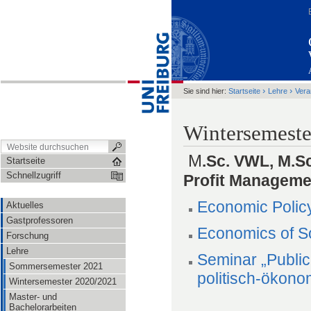
›
›
Sie sind hier:
Startseite
Lehre
Vera
Wintersemeste
M
.Sc. VWL, M.S
Startseite
Schnellzugriff
Profit Manageme
Economic Polic
Aktuelles
Gastprofessoren
Economics of So
Forschung
Lehre
Seminar „Public
Sommersemester 2021
politisch-ökono
Wintersemester 2020/2021
Master- und
Bachelorarbeiten