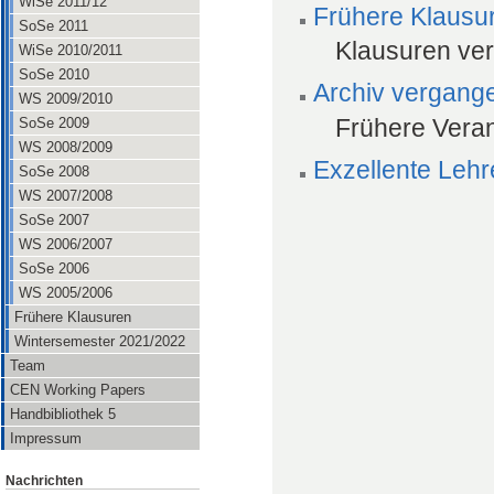
WiSe 2011/12
Frühere Klausu
SoSe 2011
Klausuren ve
WiSe 2010/2011
SoSe 2010
Archiv vergang
WS 2009/2010
Frühere Veran
SoSe 2009
WS 2008/2009
Exzellente Lehre
SoSe 2008
WS 2007/2008
SoSe 2007
WS 2006/2007
SoSe 2006
WS 2005/2006
Frühere Klausuren
Wintersemester 2021/2022
Team
CEN Working Papers
Handbibliothek 5
Impressum
Nachrichten