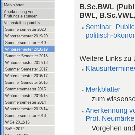
Merkblätter
B.Sc.BWL (Publ
Anerkennung von
B.Sc.VWL, 
BWL,
Prüfungsleistungen
Veranstaltungsarchiv
Seminar „Public
Sommersemester 2020
politisch-ökono
Wintersemester 2019/20
Sommersemester 2019
Wintersemester 2018/19
Summer Semester 2018
Weitere Links zu
Wintersemester 2017/18
Klausurtermine
Summer Semester 2017
Wintersemester 2016/17
Sommer Semester 2016
Merkblätter
Sommersemester 2015
Wintersemester 2014/15
zum wissensch
Sommersemester 2014
Anerkennung von
Wintersemester 2013/14
Sommersemester 2013
Prof. Neumärke
WiSe 2012/13
Vorgehen und
SoSe 2012