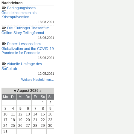
Nachrichten
Bedingungsloses
Grundeinkommen als
Krisenprävention
13.08.2021
Die "Tutzinger Thesen" im
Online-Story-Tellingformat
16.06.2021
Paper: Lessons from
Globalization and the COVID-19
Pandemic for Economic
15.06.2021
Aktuelle Umfrage des
SoCoLab
12.05.2021
Weitere Nachrichten…
«
August 2026
»
Mo
Di
Mi
Do
Fr
Sa
So
1
2
3
4
5
6
7
8
9
10
11
12
13
14
15
16
17
18
19
20
21
22
23
24
25
26
27
28
29
30
31