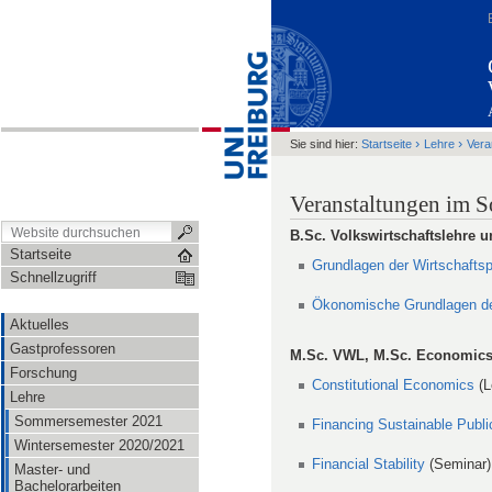
›
›
Sie sind hier:
Startseite
Lehre
Vera
Veranstaltungen im 
B.Sc. Volkswirtschaftslehre 
Startseite
Grundlagen der Wirtschaftsp
Schnellzugriff
Ökonomische Grundlagen der
Aktuelles
Gastprofessoren
M.Sc. VWL, M.Sc. Economics
Forschung
Constitutional Economics
(L
Lehre
Sommersemester 2021
Financing Sustainable Publi
Wintersemester 2020/2021
Financial Stability
(Seminar)
Master- und
Bachelorarbeiten