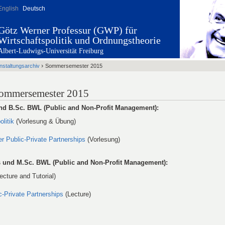
English
Deutsch
Götz Werner Professur (GWP) für
Wirtschaftspolitik und Ordnungstheorie
Albert-Ludwigs-Universität Freiburg
›
nstaltungsarchiv
Sommersemester 2015
Sommersemester 2015
und B.Sc. BWL (Public and Non-Profit Management):
olitik
(Vorlesung & Übung)
 Public-Private Partnerships
(Vorlesung)
 und M.Sc. BWL (Public and Non-Profit Management):
ecture and Tutorial)
c-Private Partnerships
(Lecture)