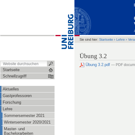
›
›
Sie sind hier:
Startseite
Lehre
Vera
Übung 3.2
Übung 3.2.pdf
— PDF docume
Startseite
Schnellzugriff
Aktuelles
Gastprofessoren
Forschung
Lehre
Sommersemester 2021
Wintersemester 2020/2021
Master- und
Bachelorarbeiten