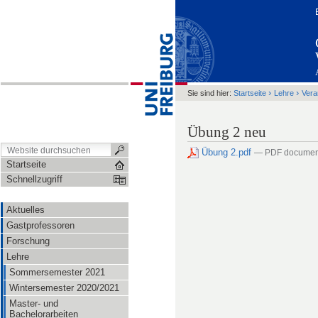
›
›
Sie sind hier:
Startseite
Lehre
Vera
Übung 2 neu
Übung 2.pdf
— PDF documen
Startseite
Schnellzugriff
Aktuelles
Gastprofessoren
Forschung
Lehre
Sommersemester 2021
Wintersemester 2020/2021
Master- und
Bachelorarbeiten