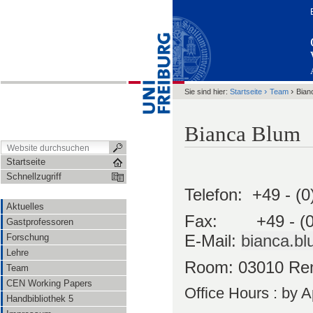
›
›
Sie sind hier:
Startseite
Team
Bian
Bianca Blum
Startseite
Schnellzugriff
Telefon:
+49 -
(0
Aktuelles
Fax:
+49 -
(
Gastprofessoren
E-Mail:
bianca.bl
Forschung
Lehre
Room: 03010
Re
Team
CEN Working Papers
Office Hours : by 
Handbibliothek 5