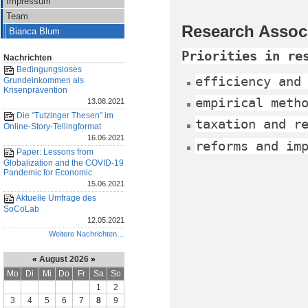
Impressum
Team
Research Assoc
Bianca Blum
Priorities in re
Nachrichten
Bedingungsloses
efficiency and
Grundeinkommen als
Krisenprävention
empirical meth
13.08.2021
Die "Tutzinger Thesen" im
taxation and r
Online-Story-Tellingformat
16.06.2021
reforms and im
Paper: Lessons from
Globalization and the COVID-19
Pandemic for Economic
15.06.2021
Aktuelle Umfrage des
SoCoLab
12.05.2021
Weitere Nachrichten…
«
August 2026
»
Mo
Di
Mi
Do
Fr
Sa
So
1
2
3
4
5
6
7
8
9