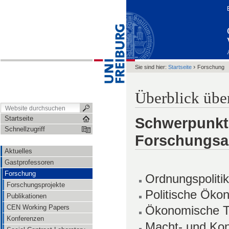
›
Sie sind hier:
Startseite
Forschung
Überblick über
Startseite
Schwerpunkt
Schnellzugriff
Forschungsak
Aktuelles
Gastprofessoren
Forschung
Ordnungspoliti
Forschungsprojekte
Politische Öko
Publikationen
CEN Working Papers
Ökonomische Th
Konferenzen
Macht- und Kon