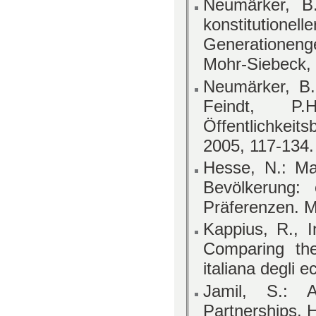
Neumärker, B.
konstitution
Generationen
Mohr-Siebeck,
Neumärker, B.:
Feindt, P.
Öffentlichkeit
2005, 117-134.
Hesse, N.: Ma
Bevölkerung: 
Präferenzen. M
Kappius, R., I
Comparing the
italiana degli 
Jamil, S.: A
Partnerships. 