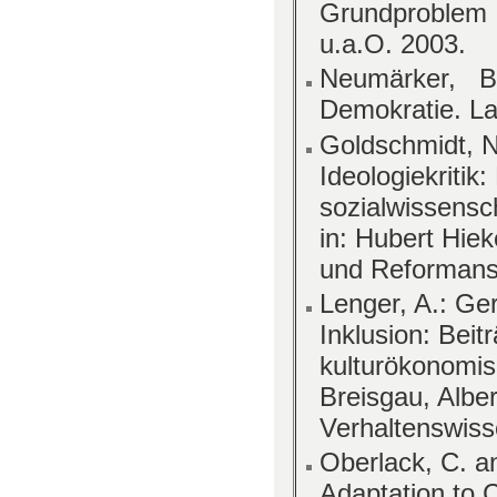
Grundproblem 
u.a.O. 2003.
Neumärker, B
Demokratie. La
Goldschmidt, N
Ideologiekritik
sozialwissensc
in: Hubert Hiek
und Reformansä
Lenger, A.: Ger
Inklusion: Beit
kulturökonomis
Breisgau, Alber
Verhaltenswiss
Oberlack, C. a
Adaptation to