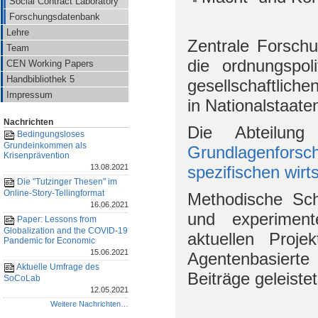
Social Contract Laboratory
Forschungsdatenbank
Lehre
Zentrale Forschu
Team
die ordnungspol
CEN Working Papers
Handbibliothek 5
gesellschaftliche
Impressum
in Nationalstaat
Nachrichten
Die Abteilun
Bedingungsloses
Grundeinkommen als
Grundlagenforsc
Krisenprävention
spezifischen wirt
13.08.2021
Die "Tutzinger Thesen" im
Online-Story-Tellingformat
Methodische Schw
16.06.2021
und experiment
Paper: Lessons from
Globalization and the COVID-19
aktuellen Proje
Pandemic for Economic
15.06.2021
Agentenbasierte
Aktuelle Umfrage des
Beiträge geleistet
SoCoLab
12.05.2021
Weitere Nachrichten…