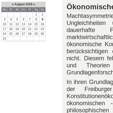
Ökonomische
«
August 2026
»
Mo
Di
Mi
Do
Fr
Sa
So
Machtasymmetrie
1
2
3
4
5
6
7
8
9
Ungleichheiten
10
11
12
13
14
15
16
dauerhafte F
17
18
19
20
21
22
23
24
25
26
27
28
29
30
marktwirtschaft
31
ökonomische Kon
berücksichtigen
nicht. Diesem f
und Theorien
Grundlagenforsc
In ihren Grundlag
der Freibur
Konstitutionenök
ökonomischen -
philosophischen 