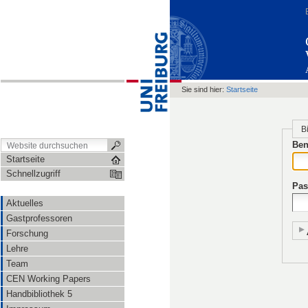
Sie sind hier:
Startseite
B
Ben
Startseite
Schnellzugriff
Pas
Aktuelles
Gastprofessoren
Forschung
Lehre
Team
CEN Working Papers
Handbibliothek 5