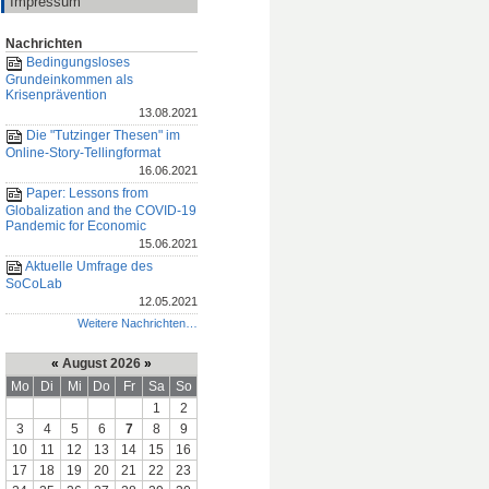
Impressum
Nachrichten
Bedingungsloses
Grundeinkommen als
Krisenprävention
13.08.2021
Die "Tutzinger Thesen" im
Online-Story-Tellingformat
16.06.2021
Paper: Lessons from
Globalization and the COVID-19
Pandemic for Economic
15.06.2021
Aktuelle Umfrage des
SoCoLab
12.05.2021
Weitere Nachrichten…
«
August 2026
»
Mo
Di
Mi
Do
Fr
Sa
So
1
2
3
4
5
6
7
8
9
10
11
12
13
14
15
16
17
18
19
20
21
22
23