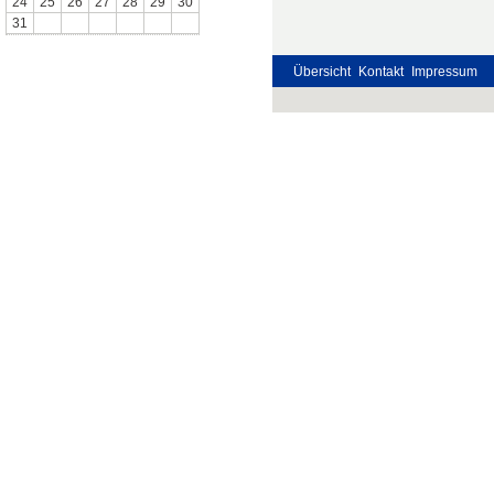
24
25
26
27
28
29
30
31
Übersicht
Kontakt
Impressum