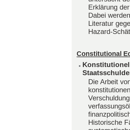
Erklärung de
Dabei werden
Literatur geg
Hazard-Schätz
Constitutional 
Konstitutione
Staatsschulde
Die Arbeit vo
konstitutione
Verschuldung
verfassungsö
finanzpolitis
Historische F