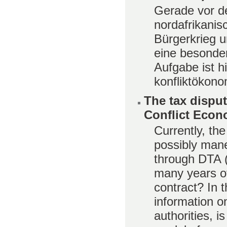
Gerade vor d
nordafrikani
Bürgerkrieg 
eine besonder
Aufgabe ist h
konfliktökono
The tax dispu
Conflict Econ
Currently, th
possibly man
through DTA (
many years of
contract? In t
information o
authorities, i