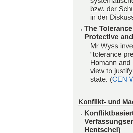
systematisch
bzw. der Sch
in der Diskus
The Tolerance
Protective and
Mr Wyss inves
“tolerance pr
Homann and P
view to justi
state. (
CEN W
Konflikt- und M
Konfliktbasie
Verfassungse
Hentschel)