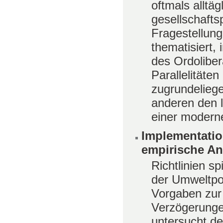
oftmals alltä
gesellschafts
Fragestellung 
thematisiert,
des Ordoliber
Parallelitäte
zugrundelieg
anderen den l
einer modern
Implementatio
empirische An
Richtlinien s
der Umweltpol
Vorgaben zur
Verzögerunge
untersucht de