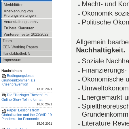
Macht- und Kon
Merkblätter
Anerkennung von
Ökonomik sozia
Prüfungsleistungen
Politische Öko
Veranstaltungsarchiv
Frühere Klausuren
Wintersemester 2021/2022
Allgemein bearbe
Team
CEN Working Papers
Nachhaltigkeit.
Handbibliothek 5
Soziale Nachha
Impressum
Finanzierungs
Nachrichten
Bedingungsloses
Ökonomische un
Grundeinkommen als
Krisenprävention
Umweltökonomis
13.08.2021
Die "Tutzinger Thesen" im
Energiemarkt u
Online-Story-Tellingformat
Spieltheoretis
16.06.2021
Paper: Lessons from
Grundeinkomm
Globalization and the COVID-19
Pandemic for Economic
Literature Revi
15.06.2021