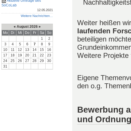
Nachhaltigkeit
Aktuelle Umfrage des
SoCoLab
12.05.2021
Weitere Nachrichten…
Weiter heißen wir
«
August 2026
»
laufenden Fors
Mo
Di
Mi
Do
Fr
Sa
So
beteiligen möcht
1
2
3
4
5
6
7
8
9
Grundeinkommen 
10
11
12
13
14
15
16
Weitere Projekte 
17
18
19
20
21
22
23
24
25
26
27
28
29
30
31
Eigene Themenvo
den o.g. Themen
Bewerbung an
und Ordnung