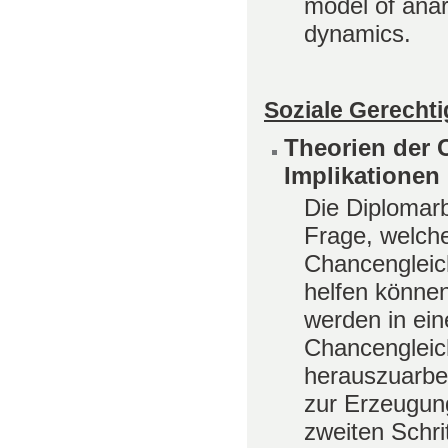
model of anar
dynamics.
Soziale Gerechti
Theorien der 
Implikationen
Die Diplomarb
Frage, welch
Chancengleichh
helfen können
werden in ein
Chancengleich
herauszuarbei
zur Erzeugung
zweiten Schr