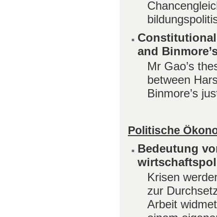
Chancengleic
bildungspoliti
Constitutional
and Binmore’s
Mr Gao’s thesi
between Harsan
Binmore’s just
Politische Ökon
Bedeutung von
wirtschaftspol
Krisen werden
zur Durchsetz
Arbeit widmet