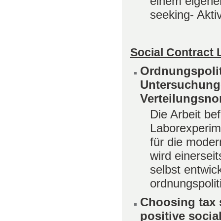
einem eigene
seeking- Aktiv
Social Contract
Ordnungspolit
Untersuchunge
Verteilungsn
Die Arbeit be
Laborexperime
für die mode
wird einersei
selbst entwic
ordnungspoli
Choosing tax 
positive socia