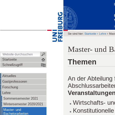
›
›
Sie sind hier:
Startseite
Lehre
Mast
Master- und B
Startseite
Themen
Schnellzugriff
Aktuelles
An der Abteilung 
Gastprofessoren
Abschlussarbeite
Forschung
Veranstaltunge
Lehre
Sommersemester 2021
Wirtschafts- un
Wintersemester 2020/2021
Konstitutionell
Master- und
Bachelorarbeiten