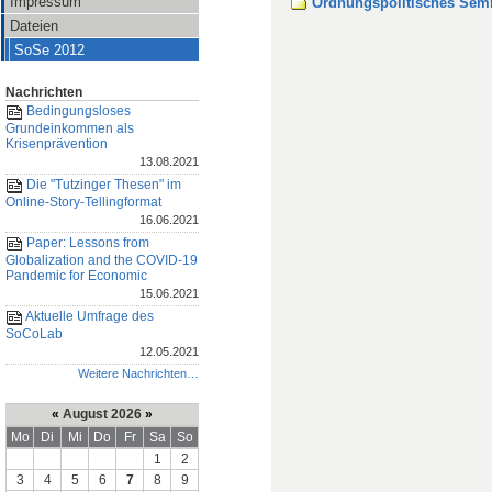
Impressum
Ordnungspolitisches Sem
Dateien
SoSe 2012
Nachrichten
Bedingungsloses
Grundeinkommen als
Krisenprävention
13.08.2021
Die "Tutzinger Thesen" im
Online-Story-Tellingformat
16.06.2021
Paper: Lessons from
Globalization and the COVID-19
Pandemic for Economic
15.06.2021
Aktuelle Umfrage des
SoCoLab
12.05.2021
Weitere Nachrichten…
«
August 2026
»
Mo
Di
Mi
Do
Fr
Sa
So
1
2
3
4
5
6
7
8
9