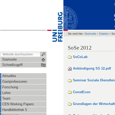
›
›
Sie sind hier:
Startseite
Dateien
So
SoSe 2012
SoCoLab
Startseite
Schnellzugriff
Ankündigung SS 12.pdf
Aktuelles
Seminar Soziale Dienstle
Gastprofessoren
Forschung
ConstEcon
Lehre
Team
Grundlagen der Wirtschaft
CEN Working Papers
Handbibliothek 5